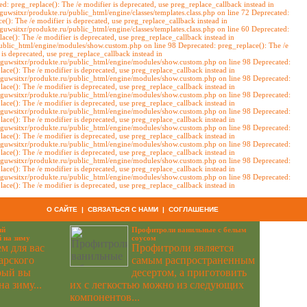
d: preg_replace(): The /e modifier is deprecated, use preg_replace_callback instead in
guwsitxr/produkte.ru/public_html/engine/classes/templates.class.php on line 72 Deprecated:
(): The /e modifier is deprecated, use preg_replace_callback instead in
guwsitxr/produkte.ru/public_html/engine/classes/templates.class.php on line 60 Deprecated:
ace(): The /e modifier is deprecated, use preg_replace_callback instead in
public_html/engine/modules/show.custom.php on line 98 Deprecated: preg_replace(): The /e
s deprecated, use preg_replace_callback instead in
g/guwsitxr/produkte.ru/public_html/engine/modules/show.custom.php on line 98 Deprecated:
ce(): The /e modifier is deprecated, use preg_replace_callback instead in
g/guwsitxr/produkte.ru/public_html/engine/modules/show.custom.php on line 98 Deprecated:
ce(): The /e modifier is deprecated, use preg_replace_callback instead in
g/guwsitxr/produkte.ru/public_html/engine/modules/show.custom.php on line 98 Deprecated:
ce(): The /e modifier is deprecated, use preg_replace_callback instead in
g/guwsitxr/produkte.ru/public_html/engine/modules/show.custom.php on line 98 Deprecated:
ce(): The /e modifier is deprecated, use preg_replace_callback instead in
g/guwsitxr/produkte.ru/public_html/engine/modules/show.custom.php on line 98 Deprecated:
ce(): The /e modifier is deprecated, use preg_replace_callback instead in
g/guwsitxr/produkte.ru/public_html/engine/modules/show.custom.php on line 98 Deprecated:
ce(): The /e modifier is deprecated, use preg_replace_callback instead in
g/guwsitxr/produkte.ru/public_html/engine/modules/show.custom.php on line 98 Deprecated:
ce(): The /e modifier is deprecated, use preg_replace_callback instead in
g/guwsitxr/produkte.ru/public_html/engine/modules/show.custom.php on line 98 Deprecated:
ce(): The /e modifier is deprecated, use preg_replace_callback instead in
О САЙТЕ
|
СВЯЗАТЬСЯ С НАМИ
|
СОГЛАШЕНИЕ
ий
Профитроли ванильные с белым
 на зиму
соусом
м для вас
Профитроли является
арского
самым распространенным
рый вы
десертом, а приготовить
а зиму...
их с легкостью можно из следующих
компонентов...