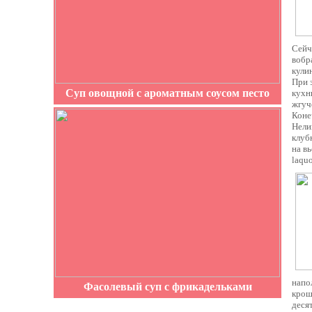
Сейч
вобр
кули
При 
Суп овощной с ароматным соусом песто
кухн
жгуч
Коне
Нели
клуб
на в
laqu
напо
Фасолевый суп с фрикадельками
крош
деся