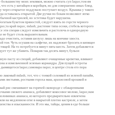
 большинству моих земляков, можно считать суп laquo;том ям
, что есть у китайцев и корейцев, но для совершенно иных блюд.
у через открытое поддувало поступает воздух. Крышка у такого
гда оставалась открытой. Две ручки по бокам позволяют легко
обычной кастрюлей, но эстетика будет нарушена.
богатым букетом пряностей, следует взять по горсти черного
uo;та край raquo; mdash; растение типа осоки, стебель которого
е эти специи следует измельчить и растолочь в однородную
же не будет столь выразительным.
надо очистить, оставив шелуху лишь на кончике хвоста.
ой тон. Чуть осушив на салфетке, их надлежит бросить в кипящее
устящей. На то потребуется минут пять-шесть. Затем добавляется
дует тут же убавить. Поварив так десять минут, бульон
нную пасту из специй, добавляют очищенные креветки, вливают
она и измельченной зеленью кориандра. Для пущей остроты
 дымящегося laquo;самовара raquo; в центре стола его пора
 лакомый mdash; тот, что с тонкой соломкой из зеленой папайи,
ми листьями, ростками гороха маш, арахисовой крошкой и
товый рис смешивают на горячей сковороде с обжаренными
очками свежего ананаса, добавляют кокосовое молоко, laquo;нам
половинках ананаса, из которого предварительно извлечена
или на медленном огне в накрытой плотно кастрюле, а затем
енства и изысканности. И это мы, тайцы, ценим в еде больше