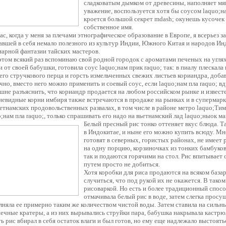
сладковатым дымком от древесины, наполняет мя
уважение, воспользуется хотя бы соусом laquo;на
кроется большой секрет mdash; окунешь кусочек
собственное имя.
ас, когда у меня за плечами этнографическое образование в Европе, я всерьез
авшей в себя немало полезного из культур Индии, Южного Китая и народов Инд
нарной фантазии тайских мастеров.
этом всякий раз вспоминаю свой родной городок с ароматами печеных на угля
и от своей бабушки, готовила соус laquo;нам прик raquo; так: в пиалу плескал
его стручкового перца и горсть измельченных свежих листьев кориандра, добави
чно, вместо него можно применить и соевый соус, если laquo;нам пла raquo; вд
шне разъяснить, что кориандр продается на любом российском рынке и известе
невидные корни имбиря также встречаются в продаже на рынках и в супермар
ьетнамских продовольственных развалах, в том числе в районе метро laquo;Тим
o;нам пла raquo;, только спрашивать его надо на вьетнамский лад laquo;ныок ма
Белый пресный рис тонко оттеняет вкус блюда. 
в Индокитае, и ныне его можно купить всюду. Мно
готовят в северных, гористых районах, не имеет 
на одну порцию, корзиночках из тонких бамбук
так и подаются горячими на стол. Рис впитывает
путем просто не добиться.
Хотя коробки для риса продаются на всяком базаре
случиться, что под рукой их не окажется. В так
рисоваркой. Но есть и более традиционный спосо
отмачивала белый рис в воде, затем слегка прос
лняла ее примерно таким же количеством чистой воды. Затем ставила на сильны
ечные кратеры, а из них вырывались струйки пара, бабушка накрывала кастрю
ть рис вбирал в себя остаток влаги и был готов, но ему еще надлежало выстоят