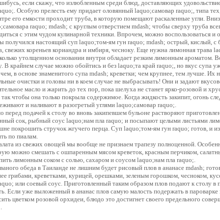
шибусь, если скажу, что излюбленным среди блюд, доставляющих удовольствие
raquo;. Особую прелесть ему придает оловянный laquo;самовар raquo;, типа тех
нтре его емкости проходит труба, в которую помещают раскаленные угли. Вниз
o;самовара raquo; mdash; с круглым отверстием mdash; чтобы сверху труба все
диться с этим чудом кулинарной техники. Впрочем, можно воспользоваться и 
ы получился настоящий суп laquo;том-ям гун raquo; mdash; острый, кислый, с 
а, свежих кореньев кориандра и имбиря, чесноку. Еще нужна лимонная трава laq
сколько утолщенном основании внутри обладает резким лимонным ароматом. Вс
у. В крайнем случае можно обойтись и без laquo;та край raquo;, но вкус супа у
чем, в основе знаменитого супа mdash; креветки; чем крупнее, тем лучше. Их 
льные очистки и головы ни в коем случае не выбрасывать! Они и задают вкусов
ительное масло и жарить до тех пор, пока шелуха не станет ярко-розовой и хр
, так чтобы она только покрыла содержимое. Когда жидкость закипит, огонь сле
еживают и наливают в разогретый углями laquo;самовар raquo;.
о перед подачей к столу во вновь закипевшем бульоне растворяют приготовле
нный сок, рыбный соус laquo;нам пла raquo; и посыпают целыми листьями лим
шне покрошить стручок жгучего перца. Суп laquo;том-ям гун raquo; готов, и из
ить по пиалам.
салата из свежих овощей мы вообще не признаем трапезу полноценной. Особенно
рую можно смешать с ошпаренным мясом креветок, красным перчиком, салатны
пить лимонным соком с солью, сахаром и соусом laquo;нам пла raquo;.
званого обеда в Таиланде не лишним будет рисовый плов в ананасе mdash; го
нее грибами, креветками, курицей, орешками, зеленым горошком, чесноком, кус
raquo; или соевый соус. Приготовленный таким образом плов подают к столу в 
ть. Если уже выложенный в ананас плов самую малость подержать в пароварке 
сить цветком розовой орхидеи, блюдо это достигнет своего предельного соверш
.