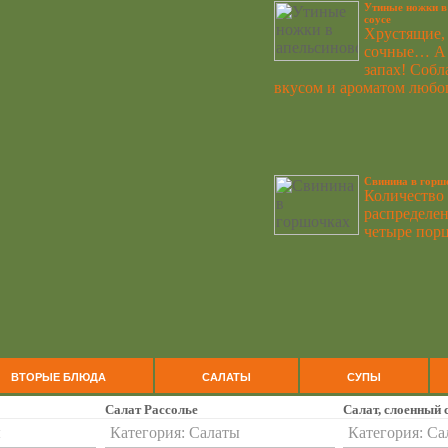
Утиные ножки в
соусе
Хрустящие,
сочные… А 
запах! Собл
вкусом и ароматом любо
Свинина в горш
Количество
распределен
четыре порц
ВТОРЫЕ БЛЮДА
САЛАТЫ
СУПЫ
Салат Рассолье
Салат, слоенный 
ы
Категория:
Салаты
Категория:
Са