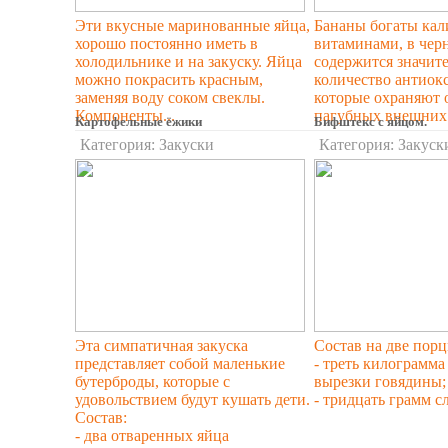
Эти вкусные маринованные яйца,
Бананы богаты кал
хорошо постоянно иметь в
витаминами, в чер
холодильнике и на закуску. Яйца
содержится значит
можно покрасить красным,
количество антиок
заменяя воду соком свеклы.
которые охраняют 
Компоненты...
пагубных внешних 
Картофельные ёжики
Бифштекс с яйцом.
Категория:
Закуски
Категория:
Закуск
Эта симпатичная закуска
Состав на две порц
представляет собой маленькие
- треть килограмма
бутерброды, которые с
вырезки говядины;
удовольствием будут кушать дети.
- тридцать грамм с
Состав:
- два отваренных яйца