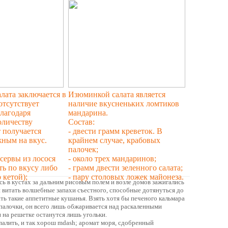
лата заключается в
Изюминкой салата является
 отсутствует
наличие вкусненьких ломтиков
благодаря
мандарина.
оличеству
Состав:
 получается
- двести грамм креветок. В
ным на вкус.
крайнем случае, крабовых
палочек;
нсервы из лосося
- около трех мандаринов;
ть по вкусу либо
- грамм двести зеленного салата;
 кетой);
- пару столовых ложек майонеза.
сь в кустах за дальним рисовым полем и возле домов зажигались
 витать волшебные запахи съестного, способные дотянуться до
ать такие аппетитные кушанья. Взять хотя бы печеного кальмара
алочки, он всего лишь обжаривается над раскаленными
и на решетке останутся лишь угольки.
спалить, и так хорош mdash; аромат моря, сдобренный