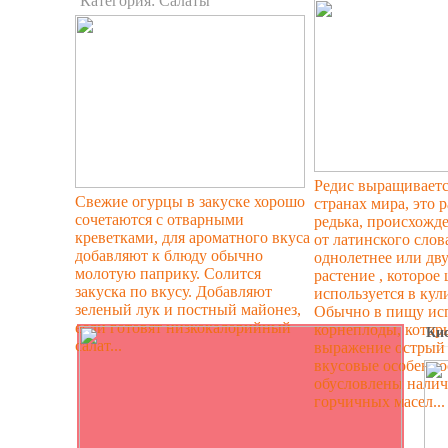
Категория:
Салаты
Редис выращиваетс
Свежие огурцы в закуске хорошо
странах мира, это 
сочетаются с отварными
редька, происхожд
креветками, для ароматного вкуса
от латинского слов
добавляют к блюду обычно
однолетнее или дв
молотую паприку. Солится
растение , которое
закуска по вкусу. Добавляют
используется в кул
зеленый лук и постный майонез,
Обычно в пищу ис
если готовят низкокалорийный
корнеплоды, котор
Кис
салат...
выражение острый 
вкусовые особенно
обусловлены нали
горчичных масел...