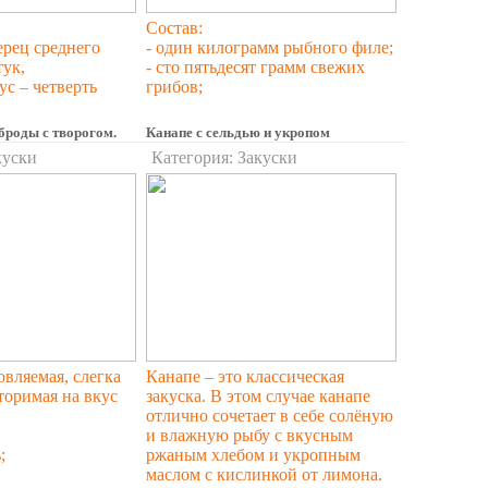
Состав:
ерец среднего
- один килограмм рыбного филе;
тук,
- сто пятьдесят грамм свежих
ус – четверть
грибов;
броды с творогом.
Канапе с сельдью и укропом
куски
Категория:
Закуски
вляемая, слегка
Канапе – это классическая
торимая на вкус
закуска. В этом случае канапе
отлично сочетает в себе солёную
и влажную рыбу с вкусным
;
ржаным хлебом и укропным
маслом с кислинкой от лимона.