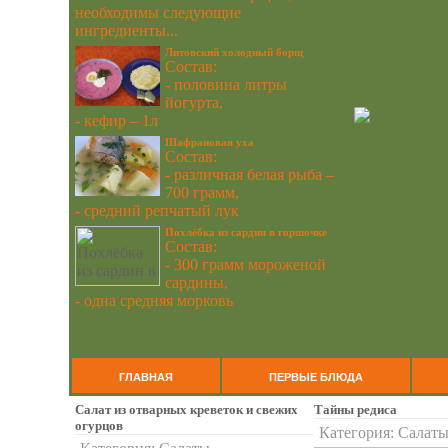
необходимы следующие
ингредиенты...
Литовский холодный борщ
Состав:
- половина литры
йогурта,
- кефир – 1л
Шафрановая уха
Состав:
- различная белая рыба –
700 грамм,
- средний репчатый лук
Похлёбка из сардин в горшочке
Состав:
- 300 грамм мороженой
сардины,
- одна средняя морковь
ГЛАВНАЯ
ПЕРВЫЕ БЛЮДА
Салат из отварных креветок и свежих
Тайны редиса
огурцов
Категория:
Салат