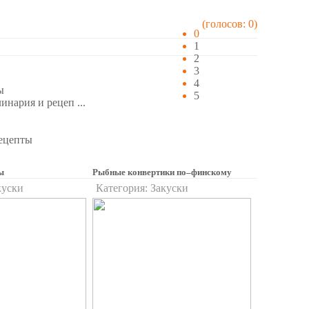
(голосов: 0)
0
1
2
3
4
ы
5
инария и рецеп ...
рецепты
ы
Рыбные конвертики по–финскому
куски
Категория:
Закуски