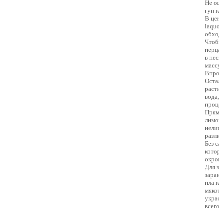
Не о
гун 
В це
laqu
обхо
Чтоб
перц
в не
масс
Впро
Оста
раст
вода
проц
Прям
лимо
нели
разл
Без 
кото
окро
Для 
зара
пла 
мяко
укра
всего