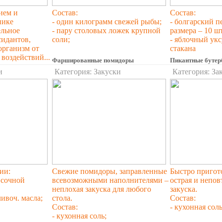
ием и
Состав:
Состав:
нике
- один килограмм свежей рыбы;
- болгарский п
ельное
- пару столовых ложек крупной
размера – 10 ш
сидантов,
соли;
- яблочный укс
организм от
стакана
воздействий...
Фаршированные помидоры
Пикантные бутер
и
Категория:
Закуски
Категория:
За
ии:
Свежие помидоры, заправленные
Быстро пригото
 сочной
всевозможными наполнителями –
острая и непов
неплохая закуска для любого
закуска.
ливоч. масла;
стола.
Состав:
Состав:
- кухонная соль
- кухонная соль;