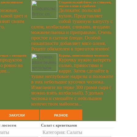
 апельсиновом
Старопольский бигос со сливами,
мясом оленя и грибами
 нежные,
Деликатес польской
какой цвет и
кухни. Представляет
азнят своим
собой тушеную капусту с
го.
салом, колбасками, сливами, ягодами
можжевельника и приправами. Очень
простое и сытное блюдо. Особой
пикантности добавляет мясо оленя.
Рецепт обязателен к приготовлению!
очках с овощами
Курица, шпигованная чесноком
 продуктов
Курочку нужно натереть
о ровно на
солью, пряностями и
ии...
карри. Затем сделайте в
тушке неглубокие надрезы и положите
в них небольшие кусочки чеснока.
Измельчите на терке 300 грамм сыра (
можно взять колбасный), 3 дольки
чеснока и смешайте с небольшим
количеством майонеза...
ЗАКУСКИ
РАЗНОЕ
с лососем
Салат с креветками
латы
Категория:
Салаты