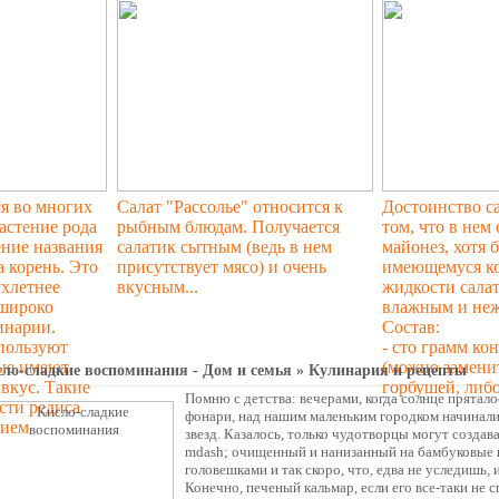
я во многих
Салат "Рассолье" относится к
Достоинство са
растение рода
рыбным блюдам. Получается
том, что в нем
ение названия
салатик сытным (ведь в нем
майонез, хотя 
а корень. Это
присутствует мясо) и очень
имеющемуся к
ухлетнее
вкусным...
жидкости салат
 широко
влажным и неж
инарии.
Состав:
пользуют
- сто грамм ко
ые имеют
(можно замени
ло-сладкие воспоминания - Дом и семья » Кулинария и рецепты
вкус. Такие
горбушей, либо
Помню с детства: вечерами, когда солнце прятало
сти редиса
фонари, над нашим маленьким городком начинали
чием
звезд. Казалось, только чудотворцы могут создав
mdash; очищенный и нанизанный на бамбуковые п
головешками и так скоро, что, едва не уследишь, 
Конечно, печеный кальмар, если его все-таки не 