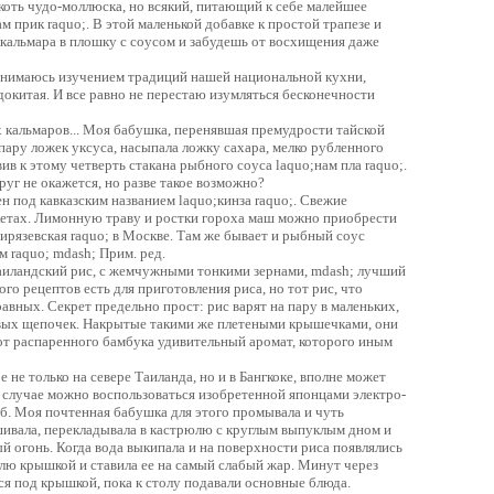
коть чудо-моллюска, но всякий, питающий к себе малейшее
м прик raquo;. В этой маленькой добавке к простой трапезе и
 кальмара в плошку с соусом и забудешь от восхищения даже
 занимаюсь изучением традиций нашей национальной кухни,
окитая. И все равно не перестаю изумляться бесконечности
х кальмаров... Моя бабушка, перенявшая премудрости тайской
а пару ложек уксуса, насыпала ложку сахара, мелко рубленного
в к этому четверть стакана рыбного соуса laquo;нам пла raquo;.
руг не окажется, но разве такое возможно?
н под кавказским названием laquo;кинза raquo;. Свежие
кетах. Лимонную траву и ростки гороха маш можно приобрести
ирязевская raquo; в Москве. Там же бывает и рыбный соус
м raquo; mdash; Прим. ред.
Таиландский рис, с жемчужными тонкими зернами, mdash; лучший
го рецептов есть для приготовления риса, но тот рис, что
равных. Секрет предельно прост: рис варят на пару в маленьких,
овых щепочек. Накрытые такими же плетеными крышечками, они
 от распаренного бамбука удивительный аромат, которого иным
 не только на севере Таиланда, но и в Бангкоке, вполне может
ом случае можно воспользоваться изобретенной японцами электро-
б. Моя почтенная бабушка для этого промывала и чуть
ушивала, перекладывала в кастрюлю с круглым выпуклым дном и
й огонь. Когда вода выкипала и на поверхности риса появлялись
лю крышкой и ставила ее на самый слабый жар. Минут через
ься под крышкой, пока к столу подавали основные блюда.