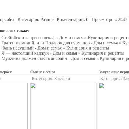
ор:
alex
| Категория:
Разное
| Комментарии: 0 | Просмотров: 2447
новостях также:
Стейнбек и эспрессо декаф - Дом и семья » Кулинария и рецепт
Гратен из мидий, или Подарок для гурманов - Дом и семья » Кул
Фань насущный - Дом и семья » Кулинария и рецепты
Я — настоящий каджун - Дом и семья » Кулинария и рецепты
Мужчина должен съесть айсбайн - Дом и семья » Кулинария и 
щербет
Солёная сёмга
Закусочные перц
и
Категория:
Закуски
Категория:
За